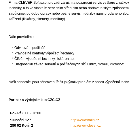
Firma CLEVER Soft s.r.o. provádí záruční a pozáruční servis veškeré značko
techniky, a to ve vlastním servisním středisku nebo dodavatelským způsobe
zapůjčíme, po dobu opravy nebo běžné servisní údržby námi prodaného zbož
zařízení (tiskárny, skenery, monitory).
Dále provádíme:
* Odvirování počítačů
* Pravidelné kontroly výpočetní techniky
* Čištění výpočetní techniky, tiskáren ap.
* Diagnostiku závad serverů a počítačových sítí Linux, Novell, Microsoft
Naši odborníci jsou připraveni řešit jakýkoliv problém z oboru výpočetní techn
Partner a výdejní místo CZC.CZ
Po - Pá
8:00 - 16:00
Sluneční 127
http://www.kolin.cz
280 02 Kolín 2
http://www.clever.cz