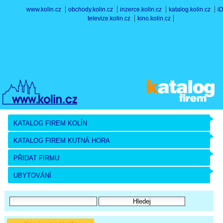
www.kolin.cz
obchody.kolin.cz
inzerce.kolin.cz
katalog.kolin.cz
i
televize.kolin.cz
kino.kolin.cz
KATALOG FIREM KOLÍN
KATALOG FIREM KUTNÁ HORA
PŘIDAT FIRMU
UBYTOVÁNÍ