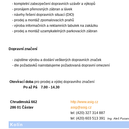
- kompletní zabezpečení dopravních uzávěr a výkopů
- pronájem přenosných zábran a lávek
- návrhy řešení dopravních situací (DIO)
- prodej a montáž zpomalovacích prahů
- výroba informačních a reklamních tabulek na zakázku
- prodej a montáž uzamykatelných parkovacích zábran
Dopravní značení
- zajistíme výrobu a dodání veškerých dopravních značek
- dle požadavků nainstalujeme požadovaná dopravní omezení
Otevírací doba
pro prodej a výdej dopravního značení
Po až Pá 7.00 - 14.30
Chrudimská 662
http://www.asig.cz
286 01 Čáslav
asig@asig.cz
tel: (420) 327 314 887
tel: (420) 603 513 391
Ing. Aleš Pucan
Kolín