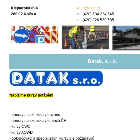
Klejnarská 894
kolin@asig.cz
280 02 Kolín 4
tel: (420) 604 234 545
tel: (420) 326 539 585
Datak, s.r.o.
Nabízíme kurzy potápění
- ponory na zkoušku v bazénu
- ponory na zkoušku v lomech ČR
- kurzy OWD
- kurzy AOWD
- pokračovací a specializační kurzy dle požadavků