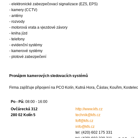
- elektronické zabezpečovací signalizace (EZS, EPS)
- kamery (CCTV)
- antény
- rozvody
- motorová vrata a vjezdové závory
- kniha jízd
- telefony
- evidenční systémy
- kamerové systémy
- plotové zabezpečení
Pronájem kamerových sledovacích systémů
Firma zajišťuje připojení na PCO Kolín, Kutná Hora, Čáslav, Kouřim, Kostel
Po - Pá:
08:00 - 16:00
Ovčárecká 312
http://www.kfs.cz
280 02 Kolín 5
technik@kfs.cz
foff@kfs.cz
info@kfs.cz
tel: (420) 602 175 331