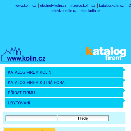
www.kolin.cz
obchody.kolin.cz
inzerce.kolin.cz
katalog.kolin.cz
i
televize.kolin.cz
kino.kolin.cz
KATALOG FIREM KOLÍN
KATALOG FIREM KUTNÁ HORA
PŘIDAT FIRMU
UBYTOVÁNÍ